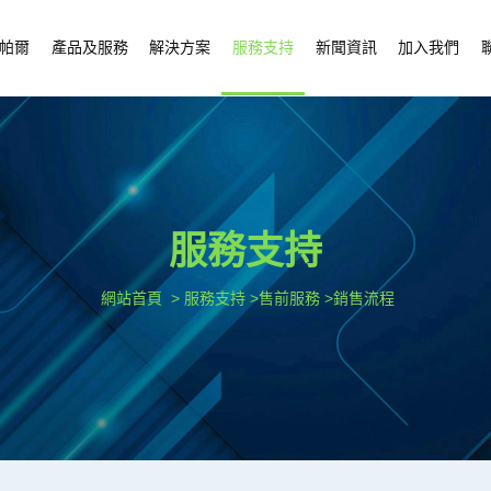
帕爾
產品及服務
解決方案
服務支持
新聞資訊
加入我們
服務支持
網站首頁
> 服務支持 >售前服務 >銷售流程