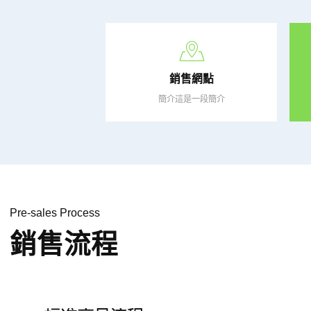
銷售網點
簡介這是一段簡介
Pre-sales Process
銷售流程