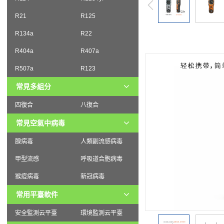
R21
R125
R134a
R22
R404a
R407a
R507a
R123
常見多組分
四復合
八復合
常見空氣中病毒
腺病毒
人類副流感病毒
甲型流感
呼吸道合胞病毒
猴痘病毒
新冠病毒
常用平臺軟件
安全監測云平臺
環境監測云平臺