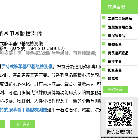
在線客服
工業安全類產品
工業安全類產品主
過程監測類產品
要指用于各工業場
苯基甲基醚檢測儀
過程監測類產品主
環保類產品
所中保護人民生命
要是指用于生產制
環保類產品主要指
式胺苯基甲基醚檢測儀
健康和財務安全的
醫療衛生
造過程控制中提高
系列（原型號：APES-D-C5H6N2）
用于監測大氣環境
氣體成分檢測及分
醫療衛生類產品是
質量和生產效率用
科技感十足、雙色模防滑防脫手設計、可無線聯網；
商民用類產品
或提高大氣空氣質
析類相關產品；
指用于醫療行業或
的氣體成分檢測及
商民用類產品是指
量相關的所有氣體
軟件平臺
公共衛生領域相關
分析類相關產品
商用或者民用用于
列
手持式
胺苯基甲基醚
檢測儀
，根據分為通用款和專用款，專用款為結
成分檢測和分析類
軟件平臺類產品是
的所有氣體成分檢
配套產品
保護人類生命健康
產品
指與氣體成分檢測
定制，產品更專業更可靠。該系列產品體積小巧美觀、科技感強、攜帶
測和分析類產品
配套產品
或者財產安全相關
服務類
及分析相關的各種
度值顯示多樣化，具有高清液晶、聲音、雙邊高亮LED、震動四種報警
的氣體成分檢測和
服務類指除了行業
應用場景上使用的
在線留言
分析類產品
硬件產品和軟件產
測、可選用多模式無線數據傳輸功能聯接安帕爾服務器進行遠程監控、
軟件監測和管理云
品外，公司能夠提
平臺，包括安全云
科技感、物聯網、人性化操作理念于一體的全新互聯網型手持/便攜式
供的氣體成分監測
平臺、環保云平
持式
胺苯基甲基醚
檢測儀
適用于石油石化、燃氣、航天軍工、化工、電
及分析行業相關的
臺、過程監測管控
服務
礦業、冶金等各行業領域。
云平臺等；
留言咨詢
微信公眾賬號