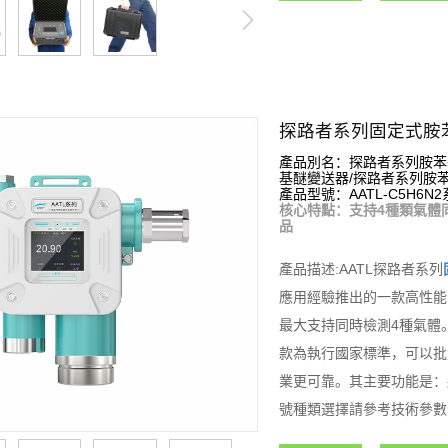
探路者系列固定式胺
產品別名：探路者系列胺苯
基醚變送器/探路者系列胺
產品型號：AATL-C5H6N2
核心特點：支持4種類氣體
品
產品描述:AATL探路者系列
應用經驗推出的一款高性能
最大支持同時檢測4種氣體
款為執行國家標準，可以批
業更可靠。其主要功能是：
號種類選擇請參考技術參數
顯示管理和控制，從而組成