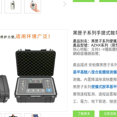
黑匣子系列手提式胺
產品別名：黑匣子系列便攜
產品型號：AZHX系列（原型號
核心特點：支持1~8種氣體
網絡版儀器設備；
產品描述:安帕爾黑匣子系
基甲基醚
八復合氣體檢測儀
測儀。內置降溫除濕除塵預
黑匣子系列
便攜式
胺苯基甲
實現遠程監測、遠程設置報
工、電力、地下管道、隧道
氣體的檢測。產品功能強大
了解更多
立即咨詢