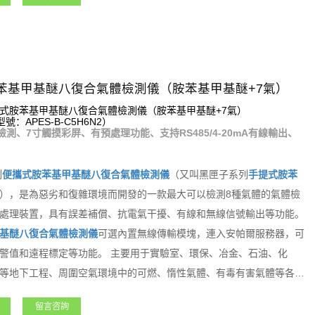
苯基甲基醚八復合氣體檢測儀（胺苯基甲基醚+7氣）
式胺苯基甲基醚八復合氣體檢測儀（胺苯基甲基醚+7氣）
：APES-B-C5H6N2）
檢測、7寸觸摸彩屏、有預處理功能、支持RS485/4-20mA有線輸出、
列
便攜式
胺苯基甲基醚
八復合氣體檢測儀
（又叫黑匣子系列
手提式
胺苯
），是為惡劣和復雜環境而開發的一款最大可以檢測8種氣體的氣體檢
處理裝置，具有誤差補償、抗電氣干擾、有線和無線信號輸出等功能。
基醚
八復合氣體檢測儀
可選內置無線傳輸模塊，連入安帕爾服務器，可
警值和遠程標定等功能。 主要用于實驗室、環保、冶金、石油、化
等地下工程、周圍空氣環境中的可燃、惰性氣體、有毒有害氣體等各種
，支持客戶各種需求。
留言咨詢