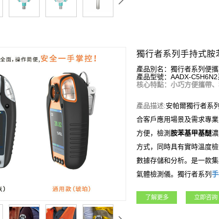
獨行者系列手持式胺
產品別名：獨行者系列便攜
產品型號：AADX-C5H6N2
核心特點：小巧方便攜帶、
產品描述:
安帕爾獨行者系
合客戶應用場景及需求專業
方便，檢測
胺苯基甲基醚
濃
方式，同時具有實時溫度檢
數據存儲和分析。是一款集
氣體檢測儀。獨行者系列
手
力、科研院所、市政工程、
了解更多
立即咨詢