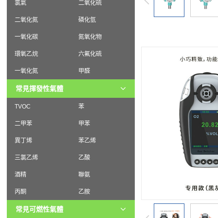
氯氣
二氧化硫
二氧化氮
磷化氫
一氧化碳
氮氧化物
環氧乙烷
六氟化硫
一氧化氮
甲醛
常見揮發性氣體
TVOC
苯
二甲苯
甲苯
異丁烯
苯乙烯
三氯乙烯
乙酸
酒精
聯氨
丙酮
乙胺
常見可燃性氣體