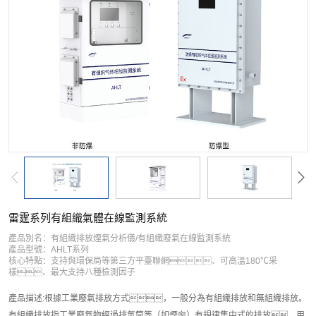
雷霆系列有組織氣體在線監測系統
產品別名：有組織排放煙氣分析儀/有組織廢氣在線監測系統
產品型號：AHLT系列
核心特點：支持與環保局等第三方平臺聯網、可高溫180℃采
樣、最大支持八種檢測因子
產品描述:根據工業廢氣排放方式，一般分為有組織排放和無組織排放。
有組織排放指工業廢氣物經過排氣筒等（如煙囪）有規律集中式的排放，用