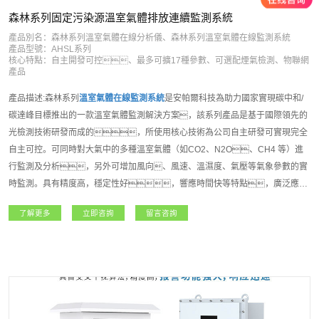
森林系列固定污染源溫室氣體排放連續監測系統
產品別名：森林系列溫室氣體在線分析儀、森林系列溫室氣體在線監測系統
產品型號：AHSL系列
核心特點：自主開發可控、最多可擴17種參數、可選配煙氣檢測、物聯網
產品
產品描述:森林系列
溫室氣體在線監測系統
是安帕爾科技為助力國家實現碳中和/
碳達峰目標推出的一款溫室氣體監測解決方案，該系列產品是基于國際領先的
光檢測技術研發而成的，所使用核心技術為公司自主研發可實現完全
自主可控。可同時對大氣中的多種溫室氣體（如CO2、N2O、CH4 等）進
行監測及分析，另外可增加風向、風速、溫濕度、氣壓等氣象參數的實
時監測。具有精度高，穩定性好，響應時間快等特點，廣泛應用
于碳排放重點管控的電廠、鋼鐵廠、化工園區、城市區域
了解更多
立即咨詢
留言咨詢
等環境中的溫室氣體監測服務。