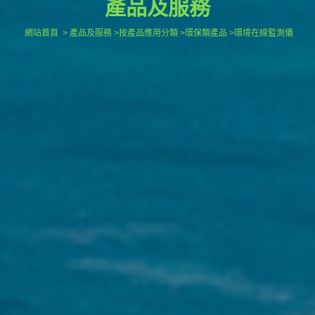
產品及服務
網站首頁
> 產品及服務 >按產品應用分類 >環保類產品 >環境在線監測儀