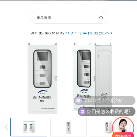
工業安全類產品
過程監測類產品
環保類產品
醫療衛生
你们是怎么收费的呢？