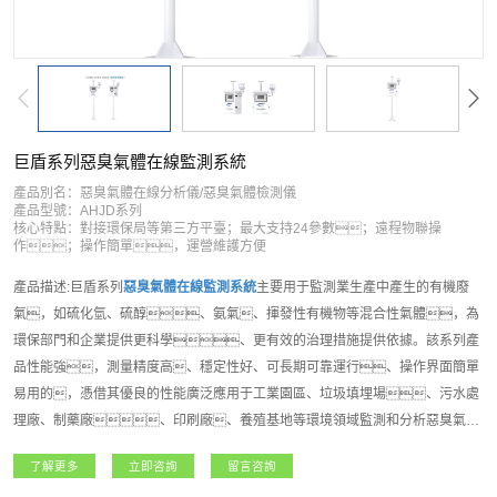
巨盾系列惡臭氣體在線監測系統
產品別名：惡臭氣體在線分析儀/惡臭氣體檢測儀
產品型號：AHJD系列
核心特點：對接環保局等第三方平臺；最大支持24參數；遠程物聯操
作；操作簡單，運營維護方便
產品描述:巨盾系列
惡臭氣體在線監測系統
主要用于監測業生產中產生的有機廢
氣，如硫化氫、硫醇、氨氣、揮發性有機物等混合性氣體，為
環保部門和企業提供更科學、更有效的治理措施提供依據。該系列產
品性能強，測量精度高、穩定性好、可長期可靠運行、操作界面簡單
易用的，憑借其優良的性能廣泛應用于工業園區、垃圾填埋場、污水處
理廠、制藥廠、印刷廠、養殖基地等環境領域監測和分析惡臭氣
體。
了解更多
立即咨詢
留言咨詢