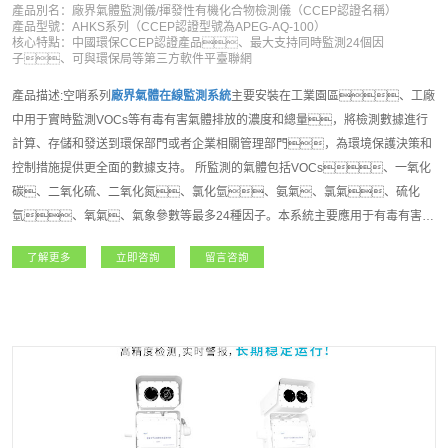
產品別名：廠界氣體監測儀/揮發性有機化合物檢測儀（CCEP認證名稱）
產品型號：AHKS系列（CCEP認證型號為APEG-AQ-100）
核心特點：中國環保CCEP認證產品、最大支持同時監測24個因
子、可與環保局等第三方軟件平臺聯網
產品描述:空哨系列
廠界氣體在線監測系統
主要安裝在工業園區、工廠
中用于實時監測VOCs等有毒有害氣體排放的濃度和總量，將檢測數據進行
計算、存儲和發送到環保部門或者企業相關管理部門，為環境保護決策和
控制措施提供更全面的數據支持。 所監測的氣體包括VOCs、一氧化
碳、二氧化硫、二氧化氮、氯化氫、氨氣、氯氣、硫化
氫、氧氣、氣象參數等最多24種因子。本系統主要應用于有毒有害氣
體污染物產生濃度較大的場所，例如工廠、礦區、化工區
了解更多
立即咨詢
留言咨詢
等環境。