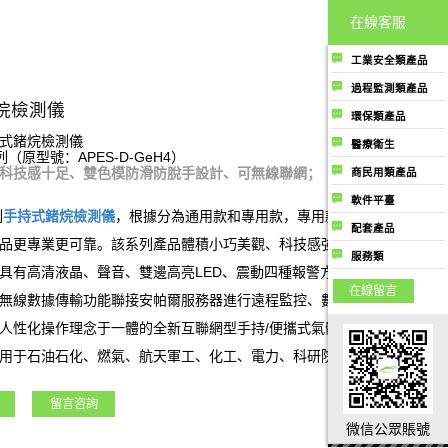
在線客服
工業安全類產品
工業安全類產品主
過程監測類產品
要指用于各工業場
烷檢測儀
過程監測類產品主
環保類產品
所中保護人民生命
要是指用于生產制
環保類產品主要指
式鍺烷檢測儀
健康和財務安全的
醫療衛生
造過程控制中提高
列（原型號：APES-D-GeH4）
用于監測大氣環境
氣體成分檢測及分
醫療衛生類產品是
質量和生產效率用
科技感十足、雙色模防滑防脫手設計、可無線聯網；
商民用類產品
或提高大氣空氣質
析類相關產品；
指用于醫療行業或
的氣體成分檢測及
商民用類產品是指
量相關的所有氣體
軟件平臺
公共衛生領域相關
分析類相關產品
商用或者民用用于
列
手持式
鍺烷
檢測儀
，根據分為通用款和專用款，專用款為結合客戶應
成分檢測和分析類
軟件平臺類產品是
的所有氣體成分檢
配套產品
保護人類生命健康
產品
指與氣體成分檢測
品更專業更可靠。該系列產品體積小巧美觀、科技感強、攜帶方便，檢
測和分析類產品
配套產品
或者財產安全相關
服務類
及分析相關的各種
具有高清液晶、聲音、雙邊高亮LED、震動四種報警方式，同時具有實
的氣體成分檢測和
服務類指除了行業
應用場景上使用的
在線留言
分析類產品
硬件產品和軟件產
無線數據傳輸功能聯接安帕爾服務器進行遠程監控、數據存儲和分析。
軟件監測和管理云
品外，公司能夠提
平臺，包括安全云
人性化操作理念于一體的全新互聯網型手持/便攜式氣體檢測儀。獨行
供的氣體成分監測
平臺、環保云平
用于石油石化、燃氣、航天軍工、化工、電力、科研院所、市政工程、
及分析行業相關的
臺、過程監測管控
服務
云平臺等；
留言咨詢
微信公眾賬號