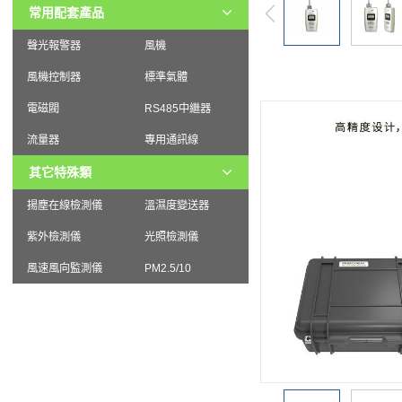
常用配套產品
聲光報警器
風機
風機控制器
標準氣體
電磁閥
RS485中繼器
流量器
專用通訊線
其它特殊類
揚塵在線檢測儀
溫濕度變送器
紫外檢測儀
光照檢測儀
風速風向監測儀
PM2.5/10