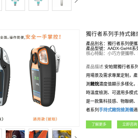
獨行者系列手持式鍺
產品別名：獨行者系列便攜
產品型號：AADX-GeH4系
核心特點：小巧方便攜帶、
產品描述:
安帕爾獨行者系
用場景及需求專業定制，產
測
鍺烷
濃度值顯示多樣化，
時溫度檢測、可選用多模式
是一款集科技感、物聯網、
者系列
手持式
鍺烷
檢測儀
適
礦業、冶金等各行業領域。
了解更多
立即咨詢