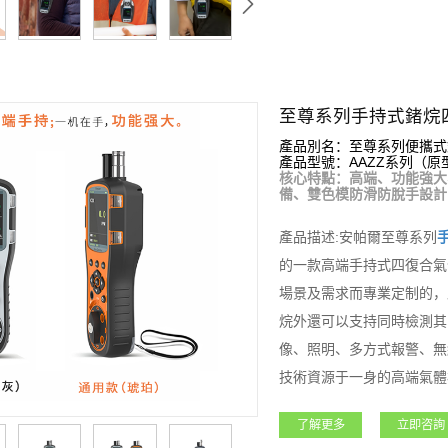
至尊系列手持式鍺烷
產品別名：至尊系列便攜式
產品型號：AAZZ系列（原型號
核心特點：高端、功能強大
備、雙色模防滑防脫手設計
產品描述:安帕爾至尊系列
的一款高端手持式四復合氣
場景及需求而專業定制的，
烷外還可以支持同時檢測其
像、照明、多方式報警、無
技術資源于一身的高端氣體
化工、燃氣、冶金、電力、
了解更多
立即咨詢
功能和性能獲得廣大用戶朋