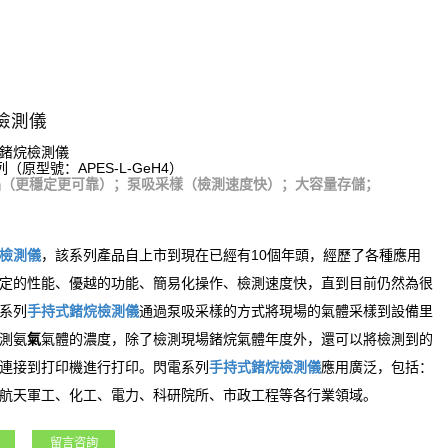
檢測儀
鍺烷檢測儀
列（原型號：APES-L-GeH4）
品（更穩定更可靠）；泵吸采樣（檢測速度快）；大容量存儲；
檢測儀
，該系列產品自上市到現在已經有10個年頭，經歷了各種應用
定的性能、優越的功能、簡易化操作、檢測速度快，直到目前仍然為很
系列
手持式
鍺烷
檢測儀
通過泵吸采樣的方式將現場的氣體采樣到設備里
氨
測
氣
氣體的濃度，除了檢測現場
鍺烷
氣體年度外，還可以將檢測到的
連接到打印機進行打印。閃電系列
手持式
鍺烷
檢測儀
應用廣泛，包括：
航天軍工、化工、電力、科研院所、市政工程等各行業領域。
留言咨詢