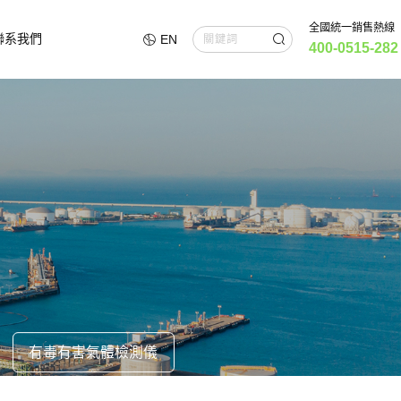
全國統一銷售熱線
聯系我們
EN
400-0515-282
有毒有害氣體檢測儀