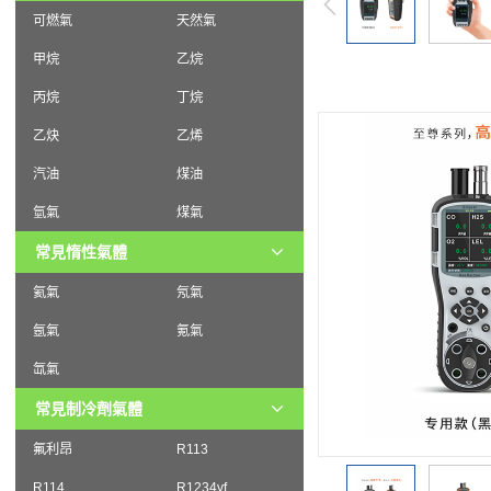
可燃氣
天然氣
甲烷
乙烷
丙烷
丁烷
乙炔
乙烯
汽油
煤油
氫氣
煤氣
常見惰性氣體
氦氣
氖氣
氬氣
氪氣
氙氣
常見制冷劑氣體
氟利昂
R113
R114
R1234yf