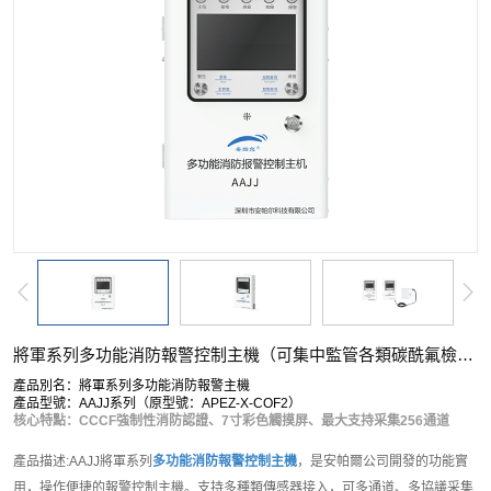
將軍系列多功能消防報警控制主機（可集中監管各類碳酰氟檢測儀）
產品別名：將軍系列多功能消防報警主機
產品型號：AAJJ系列（原型號：APEZ-X-COF2）
核心特點：CCCF強制性消防認證、7寸彩色觸摸屏、最大支持采集256通道
產品描述:AAJJ將軍系列
多功能消防報警控制主機
，是安帕爾公司開發的功能實
用，操作便捷的報警控制主機。支持多種類傳感器接入，可多通道、多協議采集