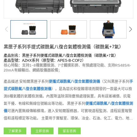
黑匣子系列手提式碳酰氟八復合氣體檢測儀（碳酰氟+7氣）
產品別名：黑匣子系列便攜式碳酰氟八復合氣體檢測儀（碳酰氟+7氣）
產品型號：AZHX系列（原型號：APES-B-COF2）
核心特點：支持1~8種氣體檢測、7寸觸摸彩屏、有預處理功能、支持RS485/4-
20mA有線輸出、網絡版儀器設備；
產品描述:安帕爾黑匣子系列
便攜式
碳酰氟
八復合氣體檢測儀
（又叫黑匣子系列
手
提式
碳酰氟
八復合氣體檢測儀
），是為惡劣和復雜環境而開發的一款最大可以檢
測8種氣體的氣體檢測儀。內置降溫除濕除塵預處理裝置，具有誤差補償、抗電
氣干擾、有線和無線信號輸出等功能。 黑匣子系列
便攜式
碳酰氟
八復合氣體檢測
儀
可選內置無線傳輸模塊，連入安帕爾服務器，可實現遠程監測、遠程設置報警
值和遠程標定等功能。 主要用于實驗室、環保、冶金、石油、化工、電力、地下
管道、隧道等地下工程、周圍空氣環境中的可燃、惰性氣體、有毒有害氣體等各
了解更多
立即咨詢
留言咨詢
種氣體的檢測。產品功能強大，支持客戶各種需求。