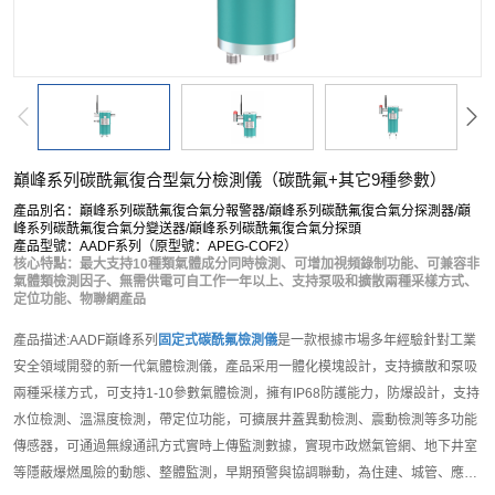
巔峰系列碳酰氟復合型氣分檢測儀（碳酰氟+其它9種參數）
產品別名：巔峰系列碳酰氟復合氣分報警器/巔峰系列碳酰氟復合氣分探測器/巔
峰系列碳酰氟復合氣分變送器/巔峰系列碳酰氟復合氣分探頭
產品型號：AADF系列（原型號：APEG-COF2）
核心特點：最大支持10種類氣體成分同時檢測、可增加視頻錄制功能、可兼容非
氣體類檢測因子、無需供電可自工作一年以上、支持泵吸和擴散兩種采樣方式、
定位功能、物聯網產品
產品描述:AADF巔峰系列
固定式碳酰氟檢測儀
是一款根據市場多年經驗針對工業
安全領域開發的新一代氣體檢測儀，產品采用一體化模塊設計，支持擴散和泵吸
兩種采樣方式，可支持1-10參數氣體檢測，擁有IP68防護能力，防爆設計，支持
水位檢測、溫濕度檢測，帶定位功能，可擴展井蓋異動檢測、震動檢測等多功能
傳感器，可通過無線通訊方式實時上傳監測數據，實現市政燃氣管網、地下井室
等隱蔽爆燃風險的動態、整體監測，早期預警與協調聯動，為住建、城管、應急