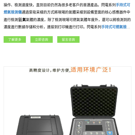
操作、檢測速度快，直到目前仍然為很多老客戶的首選產品。閃電系列
手持式
可
燃氣
檢測儀
通過泵吸采樣的方式將現場的氣體采樣到設備里面的核心感應器件中
氨
進行檢測
氣
氣體的濃度，除了檢測現場
可燃氣
氣體年度外，還可以將檢測到的
濃度進行數據存儲和分析，連接到打印機進行打印。閃電系列
手持式
可燃氣
檢測
儀
應用廣泛，包括：燃氣、冶金、石油石化、、航天軍工、化工、電力、科研院
了解更多
立即咨詢
留言咨詢
所、市政工程等各行業領域。