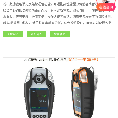
塊、數據處理單元及無線通信功能，可選配高性能壓力傳感器或者液位傳感器，
結合卓越的低功耗技術設計而成，具有節省電源，顯示直觀、重復性良好、使用
壽命長、容易安裝、維護簡便、操作方便等優點。適用于多場景下的氣體檢測、
靜態/動態壓力檢測、液位檢測與數據分析，結合系統軟件，可實現對現場各監測
點氣體/壓力等濃度信息的統計、查詢、備份等維護作業，方便檢測人員分析歷史
了解更多
立即咨詢
留言咨詢
數據，對現場設備的安全風險進行預估。適用于無人值守設備的數據采集、有限
空間作業等，大大提高設備使用安全檢測的實時性，降低設備使用風險。