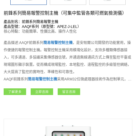
前鋒系列簡易報警控制主機（可集中監管各類可燃氣檢測儀）
產品別名：前鋒系列簡易報警主機
產品型號：AAQF系列（原型號：APEZ-J-LEL）
核心特點：功能簡單、性價比高、操作人性化
產品描述:AAQF前鋒系列
簡易報警控制主機
，是安帕爾公司開發的功能實用，操
作便捷的報警控制主機。報警控制主機采用模塊化設計，支持多種類傳感器接
入，可多通道、多協議采集傳感器信號，并通過無線通訊方式上傳至監控平臺或
現場圖形顯示裝置。從而構成現場監控、本地監控、遠程監控的多級管控網絡，
大大提高了監控的實時性、準確性和可靠性。
AAQF前鋒系列
簡易報警控制主機
采用ARM32位微處理器技術作為控制單元，
2.8寸彩色液晶顯示屏使用界面，8位操作按鍵；支持8組模擬輸入接口，支持
了解更多
立即咨詢
留言咨詢
RS485輸出，4組繼電器接口，用于控制風機、電磁閥和數據上傳使用；用戶可
選RS485、TCP/IP網口通信或者LORA、NB-IOT、4G等無線通訊方式。現場主
要采用壁掛式安裝，適合多種應用場景。該產品可廣泛應用于石油、化工、電
力、醫療、礦業等領域，是集數據采集、顯示、報警、輸出和控制等功能于一體
的多功能報警主機。