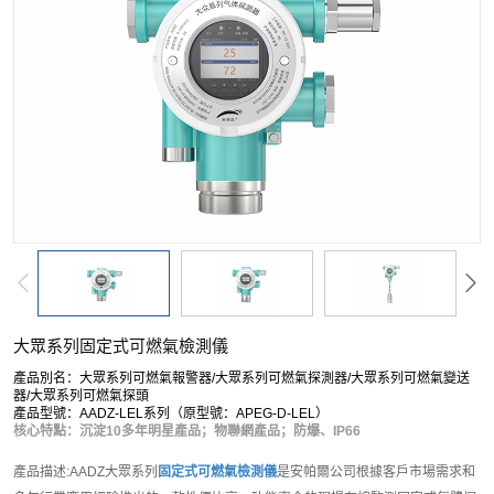
大眾系列固定式可燃氣檢測儀
產品別名：大眾系列可燃氣報警器/大眾系列可燃氣探測器/大眾系列可燃氣變送
器/大眾系列可燃氣探頭
產品型號：AADZ-LEL系列（原型號：APEG-D-LEL）
核心特點：沉淀10多年明星產品；物聯網產品；防爆、IP66
產品描述:AADZ大眾系列
固定式可燃氣檢測儀
是安帕爾公司根據客戶市場需求和