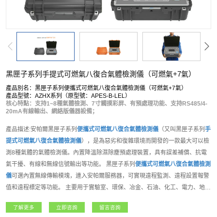
黑匣子系列手提式可燃氣八復合氣體檢測儀（可燃氣+7氣）
產品別名：黑匣子系列便攜式可燃氣八復合氣體檢測儀（可燃氣+7氣）
產品型號：AZHX系列（原型號：APES-B-LEL）
核心特點：支持1~8種氣體檢測、7寸觸摸彩屏、有預處理功能、支持RS485/4-
20mA有線輸出、網絡版儀器設備；
產品描述:安帕爾黑匣子系列
便攜式
可燃氣
八復合氣體檢測儀
（又叫黑匣子系列
手
提式
可燃氣
八復合氣體檢測儀
），是為惡劣和復雜環境而開發的一款最大可以檢
測8種氣體的氣體檢測儀。內置降溫除濕除塵預處理裝置，具有誤差補償、抗電
氣干擾、有線和無線信號輸出等功能。 黑匣子系列
便攜式
可燃氣
八復合氣體檢測
儀
可選內置無線傳輸模塊，連入安帕爾服務器，可實現遠程監測、遠程設置報警
值和遠程標定等功能。 主要用于實驗室、環保、冶金、石油、化工、電力、地下
管道、隧道等地下工程、周圍空氣環境中的可燃、惰性氣體、有毒有害氣體等各
了解更多
立即咨詢
留言咨詢
種氣體的檢測。產品功能強大，支持客戶各種需求。